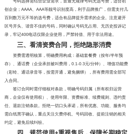
号码选择需结合企业需求，普通无规律号码无选号费，适合初
创企业；AAAA、AAA等靓号识别度高，利于品牌推广，但需支付几
百到数万元不等的选号费，适合有品牌提升需求的企业。注意避开
区号开头、谐音不佳的号码，同时确认号码无占用、无历史投诉记
录，牢记400电话仅限企业使用，严禁转借、用于非法用途。
三、看清资费合同，拒绝隐形消费
资费需透明核算，明确费用构成：基础套餐费（按年/半年预
存）、通话费（企业承担被叫费用，0.1-0.3元/分钟）、增值功能费
（彩铃、通话录音等，按需开通，避免捆绑），所有费用需全部写
入合同。
签订合同时需仔细核对条款，明确号码归属（所有权归运营
商，企业仅有使用权）、使用年限、资费标准、续费规则、违约责
任、退款注销条款。拒绝一切口头承诺，所有优惠、功能、服务均
需白纸黑字确认，重点关注欠费停机、号码回收、提前注销的相关
约定，避免后续纠纷。
四、规范使用+重视售后，保障长期稳定