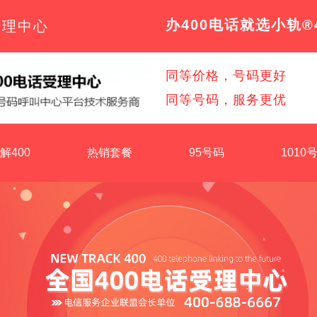
办400电话就选小轨®
受理中心
同等价格，号码更好
同等号码，服务更优
解400
热销套餐
95号码
1010