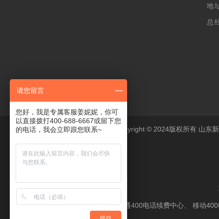
地
总经
(
请您留言
您好，我是专属客服姜妮妮，你可
以直接拨打400-688-6667或留下您
Copyright © 2024版权所
的电话，我会立即跟您联系~
联通400电话续费中心
、
移动40
提交