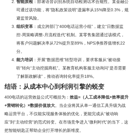
智能质检
：部署语音识别系统自动检测话术合规性。某金融公
司通过该功能，将“隐私政策说明”遗漏率从15%降至0.3%，规
避监管风险。
组织变革
：成立跨部门“400电话运营小组”，建立“日数据监
控-周策略调整-月流程迭代”机制。某零售集团通过该模式，
将客户问题解决率从72%提升至89%，NPS净推荐值增长22
分。
能力培训
：开展“数据思维”转型培训，要求客服从“被动接
听”转向“主动挖掘商机”。某教育机构客服主动询问“是否需要
了解新政解读”，推动咨询转化率提升18%。
结语：从成本中心到利润引擎的蜕变
400电话的运营效益公式可概括为：
效益=（人工成本降低+效率提升
+营销转化）×数据价值放大
。当企业将其从单一通信工具升级为战
略运营平台，不仅能实现服务体验的优化，更能完成从“被动响
应”到“主动经营”的范式转变。在市场竞争进入“微利时代”的当下，这
把智能钥匙正帮助企业打开增长的新维度。