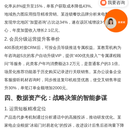
我要咨询
化率从8%提升至15%，单客户获取成本降低43%。
地域热力图应用指导精准营销。某连锁餐饮品牌分析来电数据后，
发现华北地区“加盟咨询”占比达34%，遂在该区域增设3个招商中
心，年度加盟收入增长2.1亿元。
2. 会员分级运营提升客单价
400系统对接CRM后，可按会员等级推送专属权益。某教育机构为
年咨询超5次的客户自动升级VIP，提供“400优先接入”“专属课程顾
问”等服务，此类客户年均消费额达3.2万元，是普通客户的3.1倍。
场景化推荐功能基于历史购买记录进行关联销售。某办公设备企业
客服接听耗材咨询时，同步推送复印机租赁优惠，使交叉销售率提
升30%，单笔订单金额增加2000元。
四、数据资产化：战略决策的智能参谋
1. 运营短板精准定位
产品迭代参考机制通过分析通话中的高频投诉，推动研发优化。某
家电企业根据“冰箱门封易老化”的投诉，改进设计后售后咨询量下降