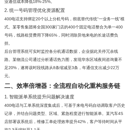
业通信成本降低18%-25%。
2. 统一号码管理优化资源配置
400电话支持绑定20个以上分机号码，彻底替代传统“一业务一线”模
式。某零售集团将全国300家门店的400个固定电话整合为单一400
号码，线路租赁费用下降65%，同时消除异地来电的长途话费负
担。
后台管理系统可实时监控各分机通话数据，企业据此关停冗余线
路。某物流公司通过分析通话热力图，发现华东区域夜间咨询量不
足20%，遂将该时段线路从8条缩减至3条，年通信支出减少22万
元。
二、效率倍增器：全流程自动化重构服务链
1. 智能派单系统提升问题解决速度
400电话与工单系统深度集成后，可基于来电号码自动调取客户历史
记录，并结合问题类型、区域、紧急程度进行智能派单。某汽车4S
店部署该系统后，维修工单处理效率提升42%，客户等待时间从平
均2.3天缩短至1.1天。