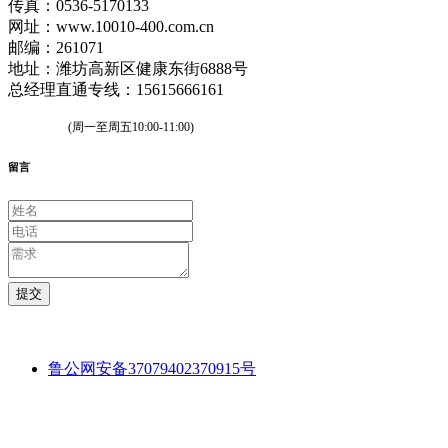
传真：0536-5170133
网址：www.10010-400.com.cn
邮编：261071
地址：潍坊高新区健康东街6888号
总经理直通专线：15615666161
(周一至周五10:00-11:00)
留言
提交
鲁公网安备37079402370915号